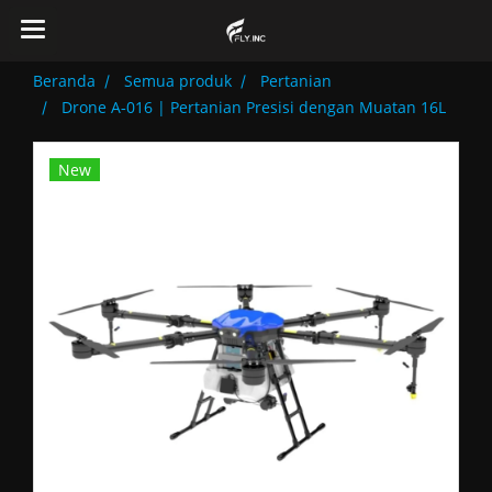
Beranda
Semua produk
Pertanian
Drone A‑016 | Pertanian Presisi dengan Muatan 16L
New