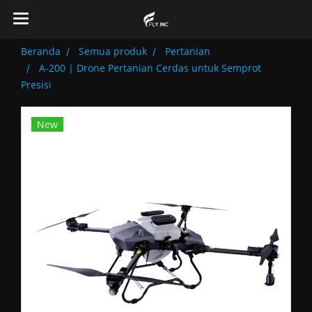
Beranda
Semua produk
Pertanian
A-200 | Drone Pertanian Cerdas untuk Semprot
Presisi
New