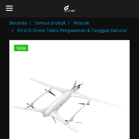
Beranda
Semua produk
Pelacak
EV-610 Drone Taktis Pengawasan & Tanggap Darurat
New